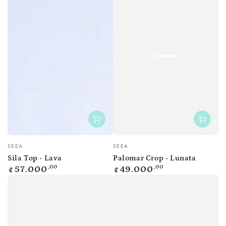
Vendedor:
Vendedor:
SEEA
SEEA
Sila Top - Lava
Palomar Crop - Lunata
Precio
Precio
,00
,00
57.000
49.000
₡
₡
regular
regular