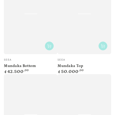
Vendedor:
Vendedor:
SEEA
SEEA
Mundaka Bottom
Mundaka Top
Precio
Precio
,00
,00
42.500
50.000
₡
₡
regular
regular