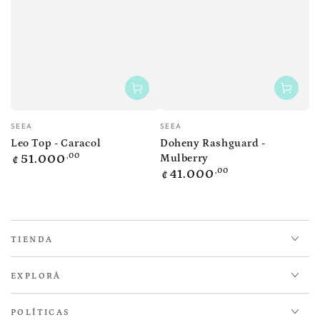
Vendedor:
Vendedor:
SEEA
SEEA
Leo Top - Caracol
Doheny Rashguard -
Precio
,00
51.000
Mulberry
₡
regular
Precio
,00
41.000
₡
regular
TIENDA
EXPLORÁ
POLÍTICAS