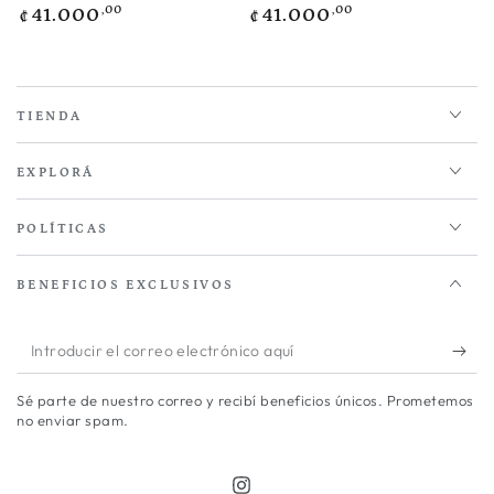
Precio
Precio
,00
,00
41.000
41.000
₡
₡
regular
regular
TIENDA
EXPLORÁ
POLÍTICAS
BENEFICIOS EXCLUSIVOS
Introducir
el
Sé parte de nuestro correo y recibí beneficios únicos. Prometemos
correo
no enviar spam.
electrónico
aquí