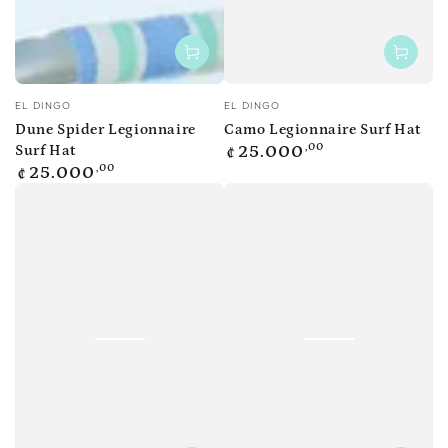
Vendedor:
Vendedor:
EL DINGO
EL DINGO
Dune Spider Legionnaire
Camo Legionnaire Surf Hat
Precio
,00
Surf Hat
25.000
₡
regular
Precio
,00
25.000
₡
regular