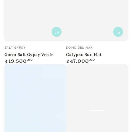
Vendedor:
Vendedor:
SALT GYPSY
DOMO DEL MAR
Gorra Salt Gypsy Verde
Calypso Sun Hat
Precio
Precio
,00
,00
19.500
47.000
₡
₡
regular
regular