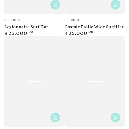
Vendedor:
Vendedor:
EL DINGO
EL DINGO
Legionnaire Surf Hat
Cosmic Frolic Wide Surf Hat
Precio
Precio
,00
,00
25.000
25.000
₡
₡
regular
regular