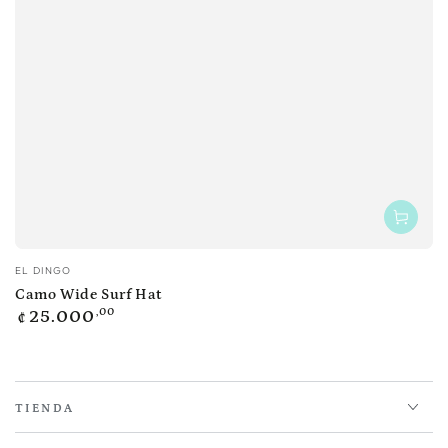
Vendedor:
EL DINGO
Camo Wide Surf Hat
Precio
,00
25.000
₡
regular
TIENDA