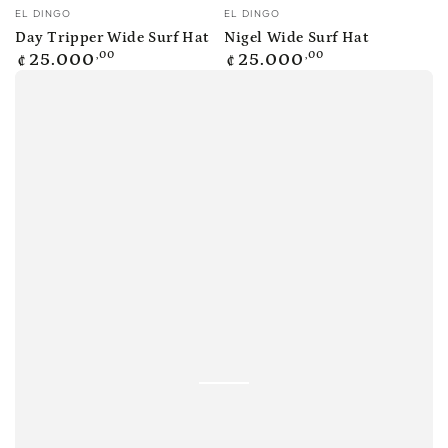
Vendedor:
Vendedor:
EL DINGO
EL DINGO
Day Tripper Wide Surf Hat
Nigel Wide Surf Hat
Precio
Precio
,00
,00
25.000
25.000
₡
₡
regular
regular