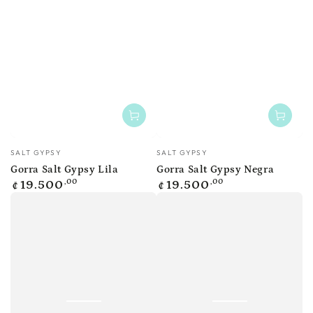
Vendedor:
Vendedor:
SALT GYPSY
SALT GYPSY
Gorra Salt Gypsy Lila
Gorra Salt Gypsy Negra
Precio
Precio
,00
,00
19.500
19.500
₡
₡
regular
regular