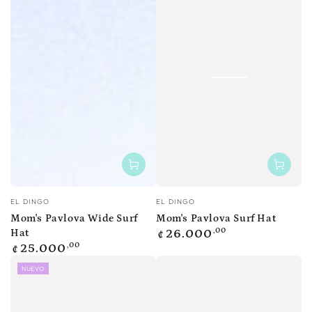
Vendedor:
Vendedor:
EL DINGO
EL DINGO
Mom's Pavlova Wide Surf
Mom's Pavlova Surf Hat
Precio
,00
Hat
26.000
₡
regular
Precio
,00
25.000
₡
regular
NUEVO