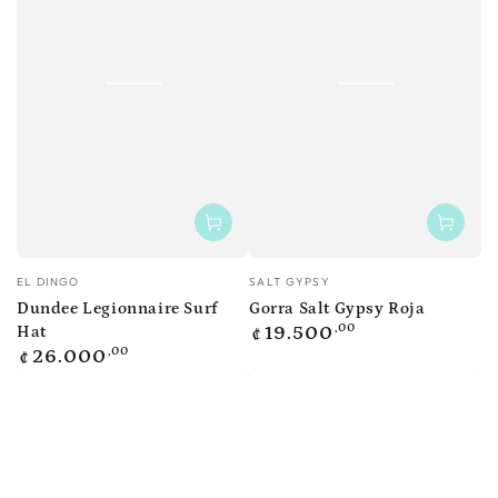
Vendedor:
Vendedor:
EL DINGO
SALT GYPSY
Dundee Legionnaire Surf
Gorra Salt Gypsy Roja
Precio
,00
Hat
19.500
₡
regular
Precio
,00
26.000
₡
regular