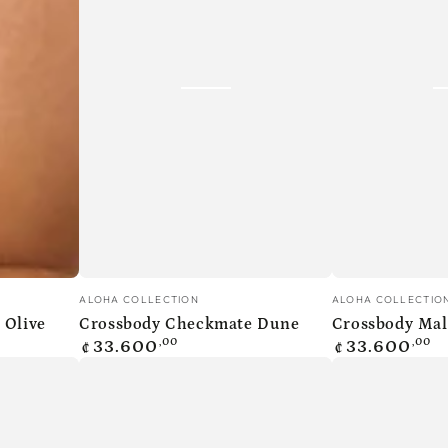
Crossbody
Crossbody
Vendedor:
Vendedor:
ALOHA COLLECTION
ALOHA COLLECTIO
Checkmate
Malu
 Olive
Crossbody Checkmate Dune
Crossbody Ma
Precio
Precio
,00
,00
Dune
33.600
33.600
₡
₡
regular
regular