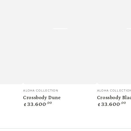
Crossbody
Crossbody
Vendedor:
Vendedor:
ALOHA COLLECTION
ALOHA COLLECTIO
Dune
Black
Crossbody Dune
Crossbody Bla
Precio
Precio
,00
,00
33.600
33.600
₡
₡
regular
regular