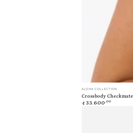
Crossbody
Vendedor:
ALOHA COLLECTION
Checkmate
Crossbody Checkmate
Precio
,00
Olive
33.600
₡
regular