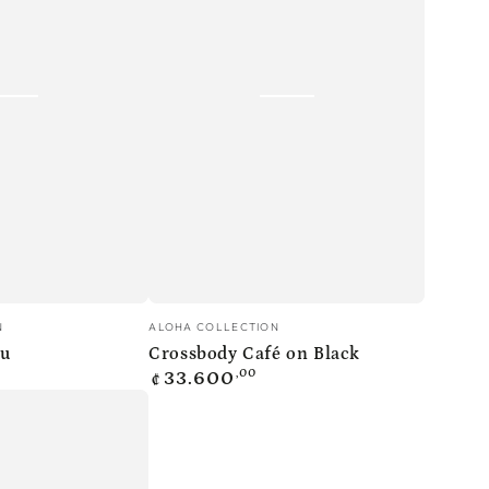
Crossbody
Vendedor:
N
ALOHA COLLECTION
Café
lu
Crossbody Café on Black
Precio
,00
on
33.600
₡
regular
Black