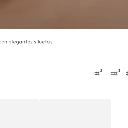
 con elegantes siluetas
2
3