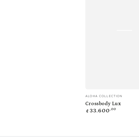
Crossbody
Vendedor:
ALOHA COLLECTION
Lux
Crossbody Lux
Precio
,00
33.600
₡
regular